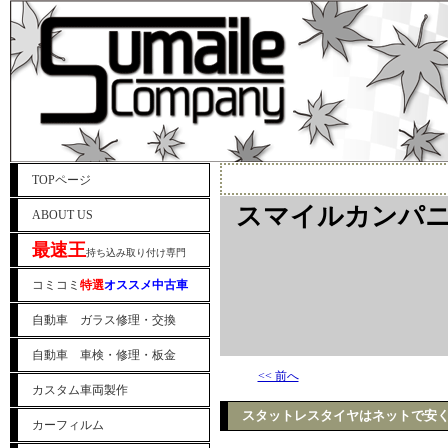
TOPページ
スマイルカンパニ
ABOUT US
最速王
持ち込み取り付け専門
コミコミ
特選
オススメ中古車
自動車 ガラス修理・交換
自動車 車検・修理・板金
<< 前へ
カスタム車両製作
スタットレスタイヤはネットで安く
カーフィルム