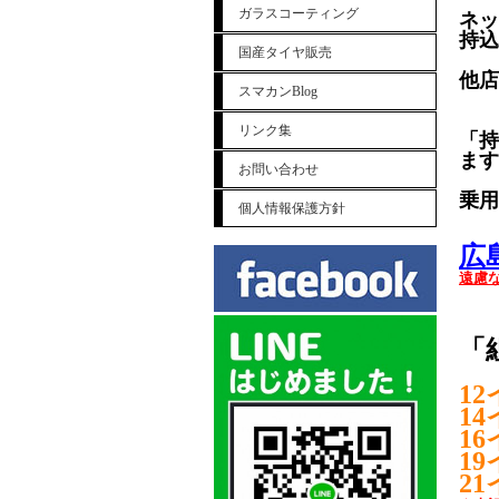
ガラスコーティング
ネッ
持込
国産タイヤ販売
他店
スマカンBlog
リンク集
「持
ます
お問い合わせ
乗用
個人情報保護方針
広
遠慮
「
1
1
1
1
2