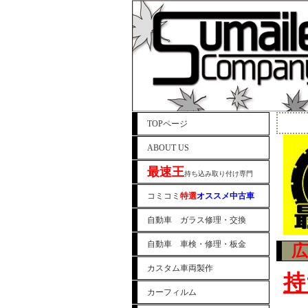
TOPページ
ABOUT US
最速王
持ち込み取り付け専門
コミコミ
特選
オススメ中古車
自動車 ガラス修理・交換
自動車 車検・修理・板金
カスタム車両製作
持
カーフィルム