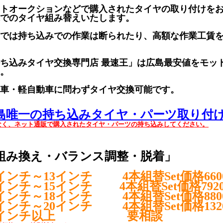
トオークションなどで購入されたタイヤの取り付けを
でのタイヤ組み替えいたします。
では持ち込みでの作業は断られたり、高額な作業工賃
ち込みタイヤ交換専門店 最速王」は広島最安値をモッ
。
車・軽自動車に問わずタイヤ交換可能です。
島唯一の持ち込みタイヤ・パーツ取り付
なく、ネット通販で購入されたタイヤ・パーツの持ち込みしてください。
組み換え・バランス調整・脱着」
2インチ～13インチ 4本組替Set価格660
4インチ～15インチ 4本組替Set価格792
6インチ～18インチ 4本組替Set価格880
9インチ～20インチ 4本組替Set価格13
1インチ以上 要相談