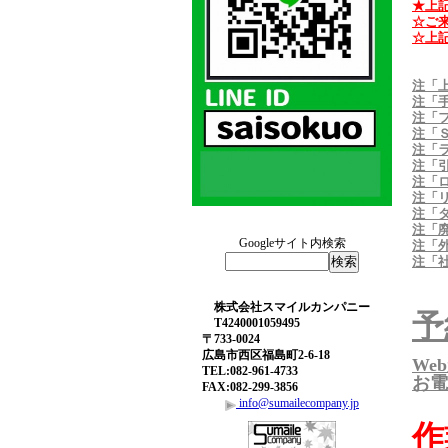
★上
☆ご
☆上
注「
注「
注「
注「
注「
注「
注「
注「
注「
注「
Googleサイト内検索
注「
注「
株式会社スマイルカンパニー
予
T4240001059495
〒733-0024
広島市西区福島町2-6-18
We
TEL:082-961-4733
お電
FAX:082-299-3856
info@sumailecompany.jp
作