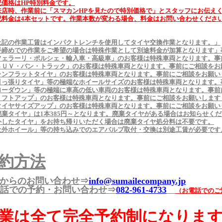
記価格はHP特別料金です。
来店時、作業前に「スマカンHPを見たので特別価格で」とスタッフにお伝え
記料金は4本セットです。作業本数が変わる場合、料金はお問い合わせくださ
上記の作業工賃はインパクトレンチを使用してタイヤ交換作業となります。」
手締めでの作業をご希望の場合は特殊作業として別途料金が加算となります」
フェラーリ・ポルシェ・輸入車・高級車」のお客様は特殊車両となります。事
ＳＵＶ・バン・トラック」のお客様は特殊車両となります。事前にご相談をお
ランフラットタイヤ」のお客様は特殊車両となります。事前にご相談をお願い
引っ張りタイヤ」等の極端なホイールサイズのお客様は特殊車両となります。
ローダウン」等の極端に車高の低い車両のお客様は特殊車両となります。事前
リフトアップ」のお客様は特殊車両となります。事前にご相談をお願いします
タイヤサイズアップ」のお客様は特殊車両となります。事前にご相談をお願い
廃棄タイヤ」は1本385円～となります。廃棄タイヤがある場合はお知らせく
外したタイヤ」をお持ち帰りいただく場合は廃棄タイヤ処分料は不要です。
社外ホイール」等の持ち込みでのエアバルブ取付・交換は別途工賃が必要です。
約方法
bからのお問い合わせ⇒
info@sumailecompany.jp
話での予約・お問い合わせ⇒
082-961-4733
（お電話でのご対応
業は全て完全予約制になりま