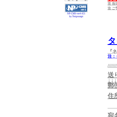
注 
注 
NP-CMS ver4.421
by Netprompt
タ
『ネ
注：
///////
送
↓↓↓
郵便
住
宛