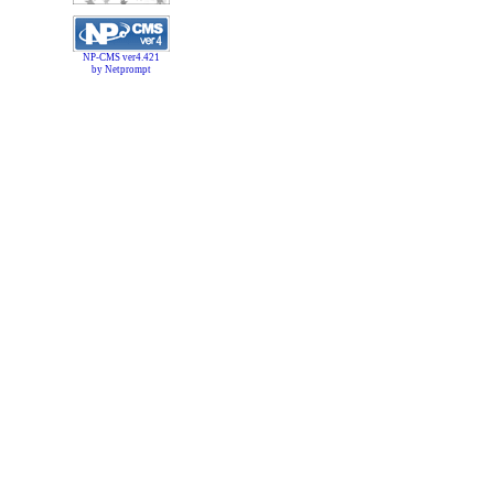
NP-CMS ver4.421
by Netprompt