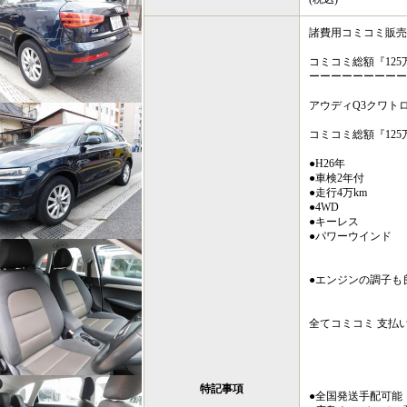
諸費用コミコミ販売
コミコミ総額『125
ーーーーーーーーー
アウディQ3クワトロ1
コミコミ総額『125
●H26年
●車検2年付
●走行4万km
●4WD
●キーレス
●パワーウインド
●エンジンの調子も
全てコミコミ 支払い総
特記事項
●全国発送手配可能