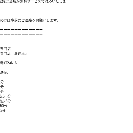
登録は当店が無料サービスで対応いたしま
の方は事前にご連絡をお願いします。
ーーーーーーーーーーーー
ーーーーーーーーーーーー
専門店
専門店『最速王』
2-6-18
9495
5分
1分
2分
徒歩3分
徒歩3分
歩5分
5分