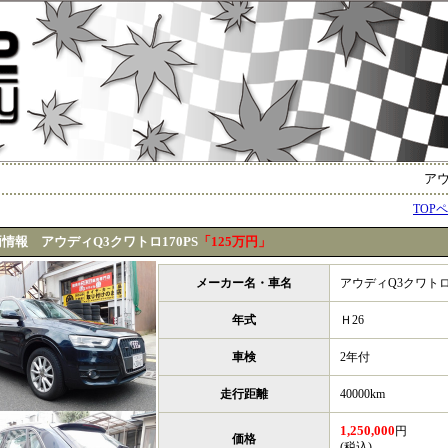
アウディ
TOP
情報 アウディQ3クワトロ170PS
「125万円」
メーカー名・車名
アウディQ3クワトロ1
年式
Ｈ26
車検
2年付
走行距離
40000km
1,250,000
円
価格
(税込)