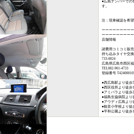
●広島ナンバーでの
す。
注：現車確認を希望
ーーーーーーーーー
ーーーーーーーーー
店舗情報
諸費用コミコミ販売
持ち込みタイヤ交換
733-0024
広島県広島市西区福島町
TEL082-961-4733
登録番号 T424000105
●西広島駅より徒歩
●西区役所より徒歩
●アミパラより徒歩
●福島生協病院より
●アウディ広島より
●観音小学校より徒
●平和公園より徒歩1