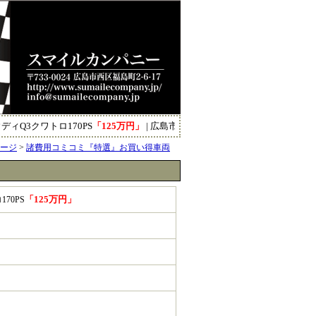
Q3クワトロ170PS
「125万円」
| 広島市西区｜自動車販売・買取・車検代行
ページ
>
諸費用コミコミ『特選』お買い得車両
「125万円」
70PS