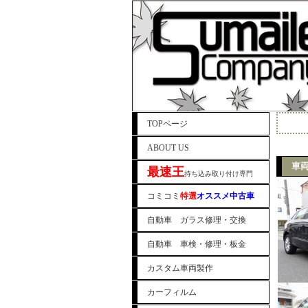
TOPページ
ABOUT US
車両
最速王
持ち込み取り付け専門
コミコミ
特選
オススメ中古車
自動車 ガラス修理・交換
自動車 車検・修理・板金
カスタム車両製作
カーフィルム