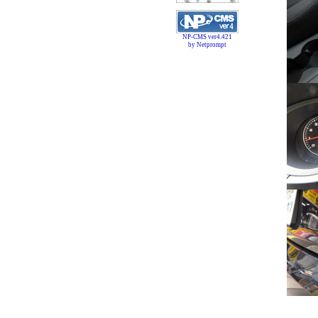
NP-CMS ver4.421
by Netprompt