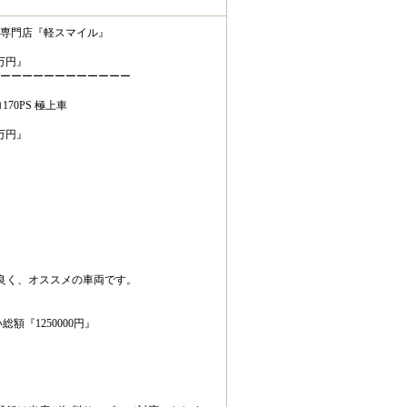
専門店『軽スマイル』
万円』
ーーーーーーーーーーーー
70PS 極上車
万円』
良く、オススメの車両です。
額『1250000円』