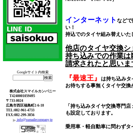
インターネット
などで
い！
持込でのタイヤ組み替えいた
他店のタイヤ交換シ
持ち込みでの作業は
請求されたと思いま
Googleサイト内検索
『最速王』
は持ち込みタ
お待ちする事無くタイヤ交換
株式会社スマイルカンパニー
T4240001059495
〒733-0024
広島市西区福島町2-6-18
「持ち込みタイヤ交換専門店
TEL:082-961-4733
も設定しております。
FAX:082-299-3856
info@sumailecompany.jp
乗用車・軽自動車に問わずタ