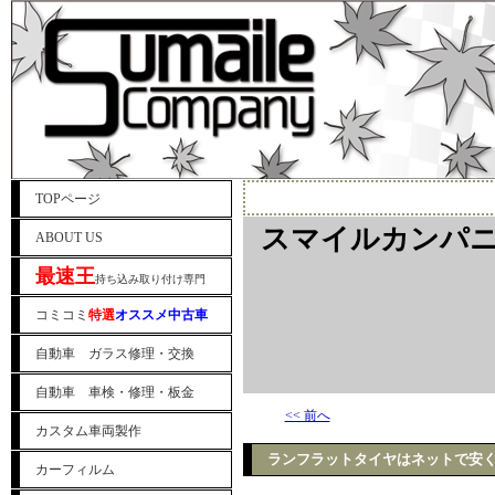
TOPページ
スマイルカンパニ
ABOUT US
最速王
持ち込み取り付け専門
コミコミ
特選
オススメ中古車
自動車 ガラス修理・交換
自動車 車検・修理・板金
<< 前へ
カスタム車両製作
ランフラットタイヤはネットで安く
カーフィルム