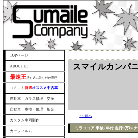
TOPページ
スマイルカンパニ
ABOUT US
最速王
持ち込み取り付け専門
コミコミ
特選
オススメ中古車
自動車 ガラス修理・交換
自動車 車検・修理・板金
<< 前へ
カスタム車両製作
ミラココア 車検2年付 走行8万㎞ ナ
カーフィルム