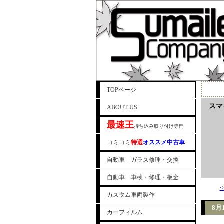
TOPページ
スマ
ABOUT US
最速王
持ち込み取り付け専門
コミコミ
特選
オススメ中古車
自動車 ガラス修理・交換
自動車 車検・修理・板金
<
カスタム車両製作
8月
カーフィルム