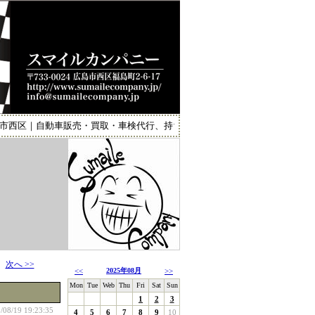
西区｜自動車販売・買取・車検代行、持ち込みタイヤ・パーツ取り付け カー
次へ >>
<<
2025年08月
>>
Mon
Tue
Web
Thu
Fri
Sat
Sun
1
2
3
/08/19 19:23:35
4
5
6
7
8
9
10