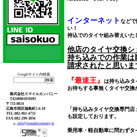
インターネット
などで
い！
持込でのタイヤ組み替えいた
他店のタイヤ交換シ
持ち込みでの作業は
請求されたと思いま
Googleサイト内検索
『最速王』
は持ち込みタ
お待ちする事無くタイヤ交換
株式会社スマイルカンパニー
T4240001059495
〒733-0024
広島市西区福島町2-6-18
「持ち込みタイヤ交換専門店
TEL:082-961-4733
も設定しております。
FAX:082-299-3856
info@sumailecompany.jp
乗用車・軽自動車に問わずタ