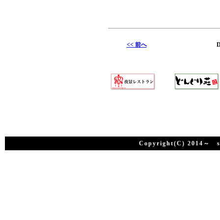
<< 前へ
D
Copyright(C) 2014～ su