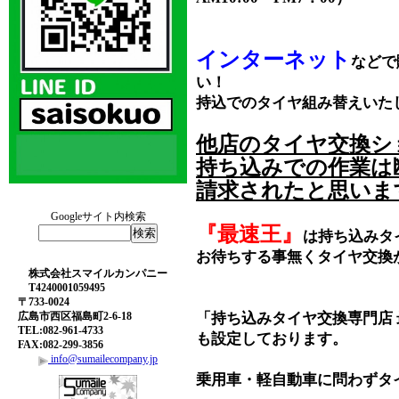
インターネット
などで
い！
持込でのタイヤ組み替えいた
他店のタイヤ交換シ
持ち込みでの作業は
請求されたと思いま
Googleサイト内検索
『最速王』
は持ち込みタ
お待ちする事無くタイヤ交換
株式会社スマイルカンパニー
T4240001059495
〒733-0024
広島市西区福島町2-6-18
「持ち込みタイヤ交換専門店
TEL:082-961-4733
も設定しております。
FAX:082-299-3856
info@sumailecompany.jp
乗用車・軽自動車に問わずタ