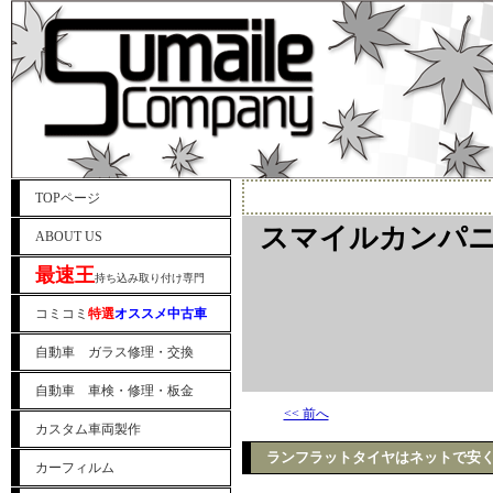
TOPページ
スマイルカンパニ
ABOUT US
最速王
持ち込み取り付け専門
コミコミ
特選
オススメ中古車
自動車 ガラス修理・交換
自動車 車検・修理・板金
<< 前へ
カスタム車両製作
ランフラットタイヤはネットで安く
カーフィルム