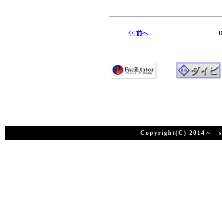
<< 前へ
D
Copyright(C) 2014～ su