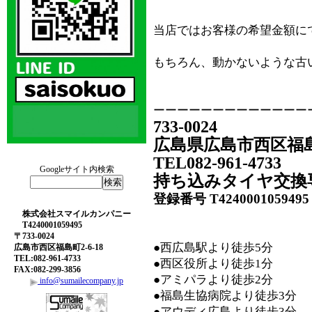
当店ではお客様の希望金額に
もちろん、動かないような古
ーーーーーーーーーーーーー
733-0024
広島県広島市西区福島町
TEL082-961-4733
Googleサイト内検索
持ち込みタイヤ交換
登録番号 T4240001059495
株式会社スマイルカンパニー
T4240001059495
〒733-0024
●西広島駅より徒歩5分
広島市西区福島町2-6-18
TEL:082-961-4733
●西区役所より徒歩1分
FAX:082-299-3856
●アミパラより徒歩2分
info@sumailecompany.jp
●福島生協病院より徒歩3分
●アウディ広島より徒歩3分