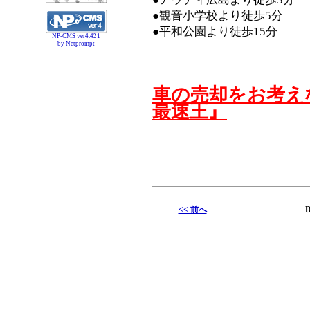
●観音小学校より徒歩5分
●平和公園より徒歩15分
NP-CMS ver4.421
by Netprompt
車の売却をお考え
最速王』
<< 前へ
D