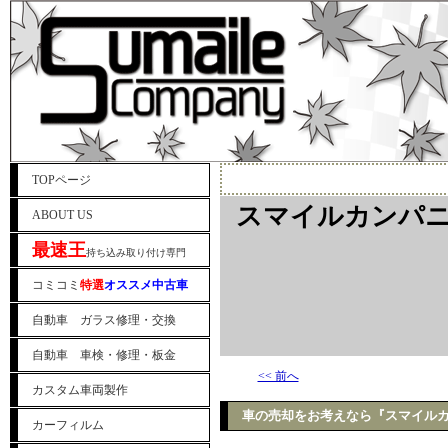
TOPページ
スマイルカンパニ
ABOUT US
最速王
持ち込み取り付け専門
コミコミ
特選
オススメ中古車
自動車 ガラス修理・交換
自動車 車検・修理・板金
<< 前へ
カスタム車両製作
車の売却をお考えなら『スマイル
カーフィルム