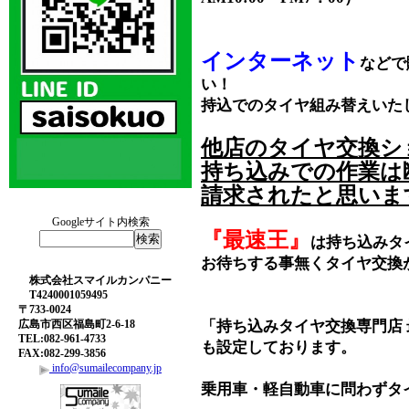
インターネット
などで
い！
持込でのタイヤ組み替えいた
他店のタイヤ交換シ
持ち込みでの作業は
請求されたと思いま
Googleサイト内検索
『最速王』
は持ち込みタ
お待ちする事無くタイヤ交換
株式会社スマイルカンパニー
T4240001059495
〒733-0024
広島市西区福島町2-6-18
「持ち込みタイヤ交換専門店
TEL:082-961-4733
も設定しております。
FAX:082-299-3856
info@sumailecompany.jp
乗用車・軽自動車に問わずタ