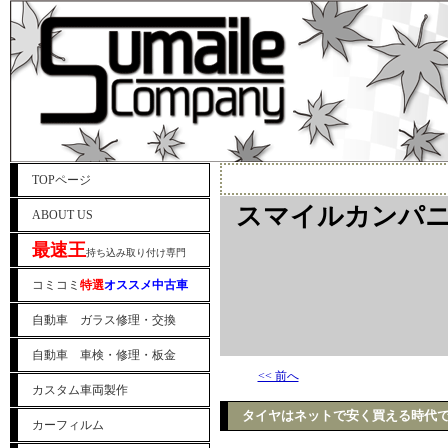
TOPページ
スマイルカンパニ
ABOUT US
最速王
持ち込み取り付け専門
コミコミ
特選
オススメ中古車
自動車 ガラス修理・交換
自動車 車検・修理・板金
<< 前へ
カスタム車両製作
タイヤはネットで安く買える時代で
カーフィルム