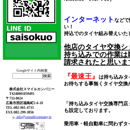
インターネット
などで
い！
持込でのタイヤ組み替えいた
他店のタイヤ交換シ
持ち込みでの作業は
請求されたと思いま
Googleサイト内検索
『最速王』
は持ち込みタ
お待ちする事無くタイヤ交換
株式会社スマイルカンパニー
T4240001059495
〒733-0024
広島市西区福島町2-6-18
「持ち込みタイヤ交換専門店
TEL:082-961-4733
も設定しております。
FAX:082-299-3856
info@sumailecompany.jp
乗用車・軽自動車に問わずタ