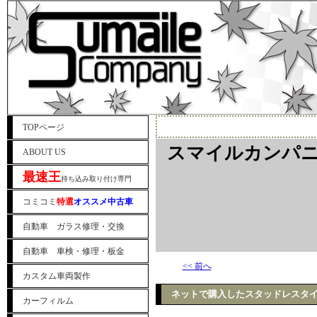
TOPページ
スマイルカンパニ
ABOUT US
最速王
持ち込み取り付け専門
コミコミ
特選
オススメ中古車
自動車 ガラス修理・交換
自動車 車検・修理・板金
<< 前へ
カスタム車両製作
ネットで購入したスタッドレスタ
カーフィルム