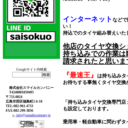
インターネット
などで
い！
持込でのタイヤ組み替えいた
他店のタイヤ交換シ
持ち込みでの作業は
請求されたと思いま
Googleサイト内検索
『最速王』
は持ち込みタ
お待ちする事無くタイヤ交換
株式会社スマイルカンパニー
T4240001059495
〒733-0024
広島市西区福島町2-6-18
「持ち込みタイヤ交換専門店
TEL:082-961-4733
も設定しております。
FAX:082-299-3856
info@sumailecompany.jp
乗用車・軽自動車に問わずタ