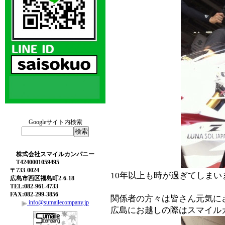
Googleサイト内検索
株式会社スマイルカンパニー
T4240001059495
〒733-0024
10年以上も時が過ぎてしま
広島市西区福島町2-6-18
TEL:082-961-4733
FAX:082-299-3856
関係者の方々は皆さん元気に
info@sumailecompany.jp
広島にお越しの際はスマイル