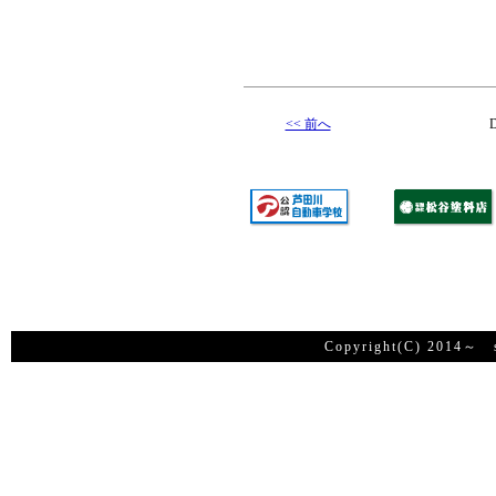
<< 前へ
D
Copyright(C) 2014～ su