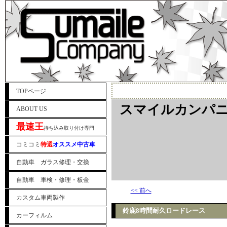
TOPページ
スマイルカンパニ
ABOUT US
最速王
持ち込み取り付け専門
コミコミ
特選
オススメ中古車
自動車 ガラス修理・交換
自動車 車検・修理・板金
<< 前へ
カスタム車両製作
鈴鹿8時間耐久ロードレース
カーフィルム