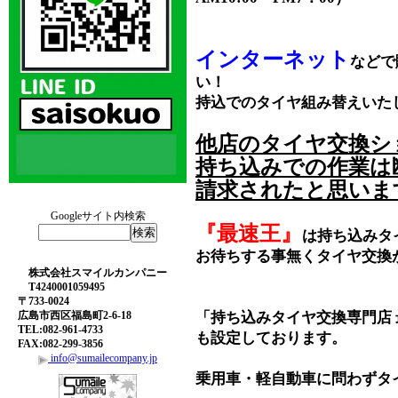
インターネット
などで
い！
持込でのタイヤ組み替えいた
他店のタイヤ交換シ
持ち込みでの作業は
請求されたと思いま
Googleサイト内検索
『最速王』
は持ち込みタ
お待ちする事無くタイヤ交換
株式会社スマイルカンパニー
T4240001059495
〒733-0024
広島市西区福島町2-6-18
「持ち込みタイヤ交換専門店
TEL:082-961-4733
も設定しております。
FAX:082-299-3856
info@sumailecompany.jp
乗用車・軽自動車に問わずタ