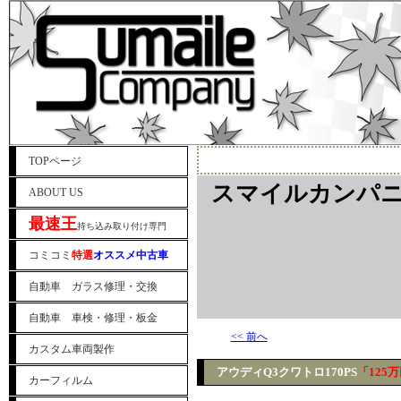
TOPページ
スマイルカンパニ
ABOUT US
最速王
持ち込み取り付け専門
コミコミ
特選
オススメ中古車
自動車 ガラス修理・交換
自動車 車検・修理・板金
<< 前へ
カスタム車両製作
アウディQ3クワトロ170PS
「125
カーフィルム